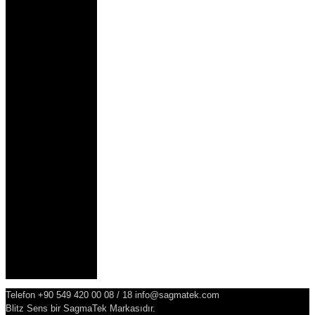
Sensörleri
Hava HIzı
Sensörleri
Dijital
Manometreler
Seviye Ölçüm
Sensörleri
Işık Şiddeti
Ölçüm
Sensörleri
Sinyal
Dönüştürücüler
Termokupl
Aksesuarları
Gaz Ölçüm ve
Kontrol
Cihazları
Pozisyon
Ölçüm
Sensörleri
Genel
Telefon +90 549 420 00 08 / 18 info@sagmatek.com
Blitz Sens bir SagmaTek Markasıdır.