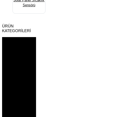
Solar Panel Sıcaklık
Sensörü
ÜRÜN
KATEGORİLERİ
Rüzgar Hızı
Sensörleri
Rüzgar Yön
Sensörleri
Sıcaklık Nem
Sensörleri
Sıcaklık
Sensörleri
Basınç Ölçüm
Sensörleri
Piranometre -
Işınım
Sensörleri
Yağış
Sensörleri
Toprak Ölçüm